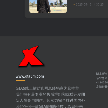
2025-05-19 14:30:25
外貌和配饰，如何控
的资产，以及如何设置
版本所有 Co
www.gta5m.com
信业务经营
411403
友情链
GTA5线上辅助官网总经销商为您推荐，
我们拥有最专业的售后群组和优质开发团
队人员参与制作。其实力完全胜过国内外
其他任何一款
GTA5辅助
科技，给您带来