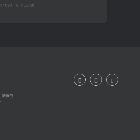
2025-05-19 10:44:05
力功能、优势以及独特性。文章也介绍了卡珠
喷漆这一运用在洛圣都改车王···
号-1 增值电
备