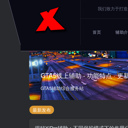
我们致力于打造
首页
辅助介
GTA5线上辅助 - 功能特点 · 更
GTA5辅助综合服务站
最新发布
揭秘XiPro辅助：不同保护模式下的作用