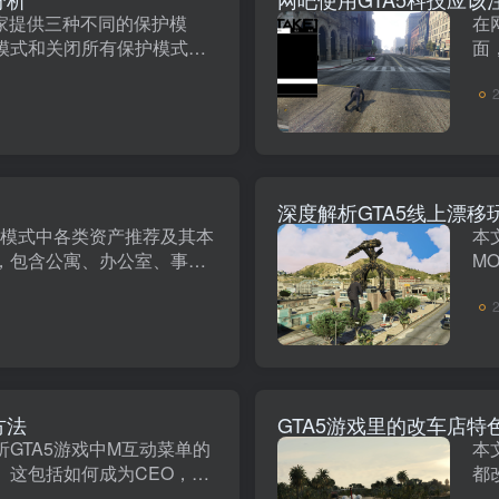
5玩家提供三种不同的保护模
在
模式和关闭所有保护模式。
面
模式的功能和适用场景，帮
间
合适的保护策略，以优化游
保
···
Wi
上模式中各类资产推荐及其本
本
，包含公寓、办公室、事务
M
设施、夜总会、地堡、机
部
站的选择指南。 文章依据每
通
价格、实···
其
方法
GTA5游戏里的改车店特
GTA5游戏中M互动菜单的
本
。这包括如何成为CEO，如
都
何直接购买弹药，如何更改
技