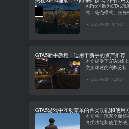
XiPro辅助为GTA
式：龟壳模式、任务
本文将详细探讨每种
2025-05-20 16:10:37
助玩家根据需要选择
戏体验。一、XiPro辅助
GTA5新手教程：适用于新手的资产推荐
本文提供了GTA5线
文所详述的利弊分析
所、游戏厅、会所、
2025-05-20 14:20:54
库、改装铺以及回收
种资产的位置、交通、
GTA5游戏中互动菜单的各类功能和使用
本文将向玩家全面解析
各类功能和使用方法
何查看每日任务，如