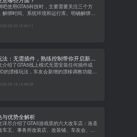
网吧使用GTA5科技时，主要需要关注三个方
，解绑时间、系统环境和运行库。明确解绑时
，选择例如XiPro或暗星等无需解绑的科技。确
2025-05-20 15:45:11
系统环境为Windows10或以上版本，若是
ndows7系统···
深度解析GTA5线上漂移玩法：无需插件，熟练控制带你开启新世界
文介绍了GTA5线上模式无需安装任何插件或
OD的漂移玩法，车友会新增的漂移调教功能使
分车辆可以适应漂移。然而并非所有车辆都可
2025-05-19 14:49:39
过此功能进行改装。推荐使用AE86进行漂移，
原厂设备适合漂移，通过···
色与优势全解析
文详尽介绍了GTA5游戏里的六大改车店：洛圣
改车王、事务所改装店、改装铺、车友会、竞
场工作室以及陈列改装厂，分别阐述了它们的