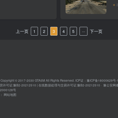
制个人载具，如何呼叫购买
主
出生点···
光
上一页
1
2
3
4
5
···
下一页
pyright © 2017-2030 GTA5M All Rights Reserved. ICP证：豫ICP备18000629
许可证:豫B2-20212510 | 在线数据处理与交易许可证:豫B2-20212510 ·
豫公安网
02000128号
接：
网站地图