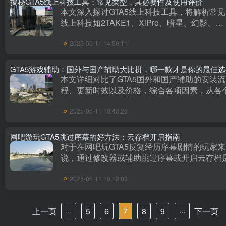
揭秘GTA5线上科技工具：常见类型，其必要性及使用评价
本文深入探讨GTA5线上科技工具，将解析常
线上科技如2TAKE1、XiPro、暗星、幻影、
Stand、阿特拉斯、弗利萨等，并阐述这些科
2025-05-11 14:50:11
GTA5线上游戏中的必要性，包括其能降低游
度、增加游戏···
GTA5游戏辅助：国外与国产辅助大比拼，哪一款才是你的最佳
本文详细对比了GTA5国外和国产辅助的安装流
程、更新时效以及价格，综合各项因素，从各
度出发，指出选择国产辅助的优势和原因，同
2025-05-11 10:43:26
分析了国产辅助在口碑上的一些问题。文章深
举了常见的国产和国外辅助···
网吧游玩GTA5跳过序幕的好方法：云存档开启指南
对于在网吧玩GTA5反复经历序幕剧情的玩家来
说，通过修改器或辅助跳过序幕或开启云存档
种解决方式。云存档是一种可以在不同设备间
2025-05-11 10:12:03
游戏进度的功能。开启云存档的方法步骤涉及
戏设置的更改和账号关联。···
上一页
···
5
6
7
8
9
···
下一页