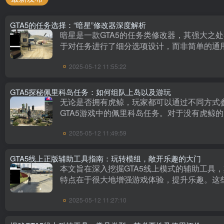
GTA5的任务选择：“暗星”修改器深度解析
暗星是一款GTA5的任务类修改器，其强大之
于对任务进行了细分选项设计，而非简单的通
能。然而，它并非力量型，防崩溃和崩溃其他
2025-05-12 11:55:22
的功能略弱，但对于“免费辅助线上小助手”仍
威慑。它融合了丰富功···
GTA5探秘佩里科岛任务：如何组队上岛以及游玩
无论是否拥有虎鲸，玩家都可以通过不同方式
GTA5游戏中的佩里科岛任务。对于没有虎鲸
家，通过手机进行快速匹配即可参与，而拥有
2025-05-12 11:49:59
的玩家则可以在虎鲸的控制大屏上直接开启任
佩里科岛任务的魅力主要···
GTA5线上正版辅助工具指南：玩转模组，敞开乐趣的大门
本文旨在深入挖掘GTA5线上模式的辅助工具
特点在于很大地增强游戏体验，提升乐趣。这
具，如2TAKE1、阿特拉斯、暗星、XiPro等
2025-05-12 11:27:10
得R星二次开发授权，用以跳过任务、修改元
添加模组等，···