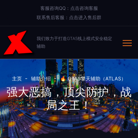
客服咨询QQ：点击咨询客服
联系售后客服：点击进入售后群
我们致力于打造GTA5线上模式安全稳定
辅助
主页
辅助介绍
🔥 GTA5擎天辅助（ATLAS）
强大恶搞，顶尖防护，战
局之王！